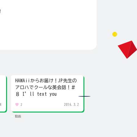
！
HAWAiiからお届け！JP先生の
HAWAiiからお届け！
＃
アロハでクールな英会話！＃
アロハでクールな英
８ I’ll text you
９ That’s true
4
2016.3.2
2
4
動画
動画