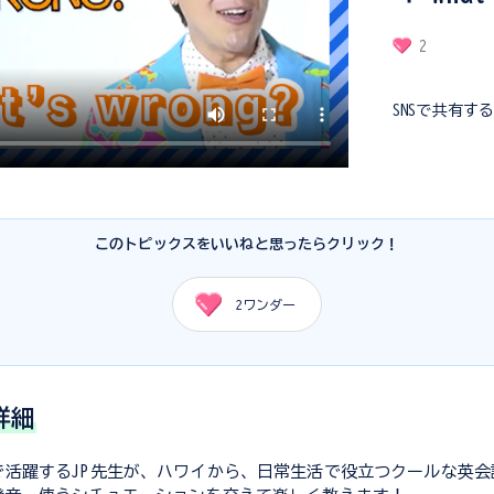
2
SNSで共有す
このトピックスをいいねと思ったらクリック！
2
ワンダー
詳細
で活躍するJP先生が、ハワイから、日常生活で役立つクールな英会