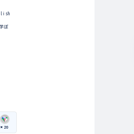
glish
学ぼ
20