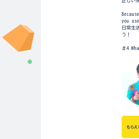
正しい
Becaus
you us
日常生
う！
＃4 Wh
もらえ