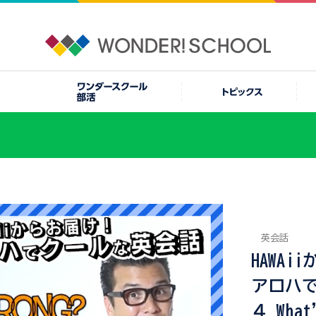
英会話
HAWA
アロハ
４ What