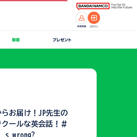
iiからお届け！JP先生の
でクールな英会話！＃
’s wrong?