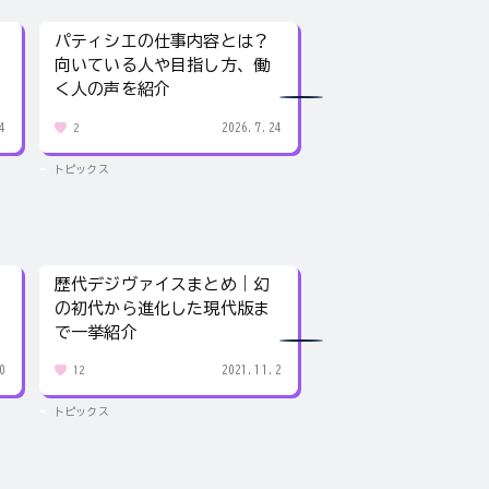
パティシエの仕事内容とは？
声優の仕事内容とは
向いている人や目指し方、働
いる人や目指し方、
く人の声を紹介
の声を紹介
4
2026.7.24
2
2
トピックス
トピックス
歴代デジヴァイスまとめ｜幻
卑弥呼はどんな人だ
の初代から進化した現代版ま
馬台国の女王が今で
で一挙紹介
理由
0
2021.11.2
12
152
トピックス
トピックス