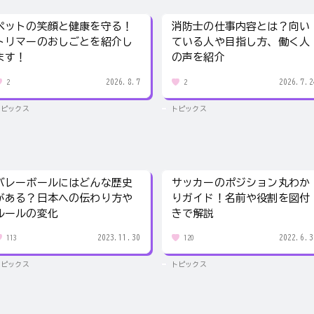
ペットの笑顔と健康を守る！
消防士の仕事内容とは？向い
トリマーのおしごとを紹介し
ている人や目指し方、働く人
ます！
の声を紹介
2026.8.7
2026.7.2
2
2
トピックス
トピックス
バレーボールにはどんな歴史
サッカーのポジション丸わか
がある？日本への伝わり方や
りガイド！名前や役割を図付
ルールの変化
きで解説
2023.11.30
2022.6.3
113
120
トピックス
トピックス