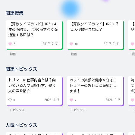
関連授業
【算数クイズランド】026：4
【算数クイズランド】027：？
【
本の直線で、9つの点すべてを
に入る数字はなに？
話
通過するには？
2017.7.31
2017.7.31
6
10
動画
動画
動
関連トピックス
トリマーの仕事内容とは？向
ペットの笑顔と健康を守る！
消
いている人や目指し方、働く
トリマーのおしごとを紹介し
て
人の声を紹介
ます！
の
2026.8.7
2026.8.7
0
2
トピックス
トピックス
ト
人気トピックス