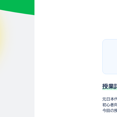
授業
元日本
初心者
今回の