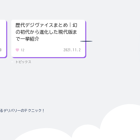
歴代デジヴァイスまとめ｜幻
卑弥呼はどんな人だ
の初代から進化した現代版ま
馬台国の女王が今で
で一挙紹介
理由
0
2021.11.2
12
153
トピックス
トピックス
げるデリバリーのテクニック！