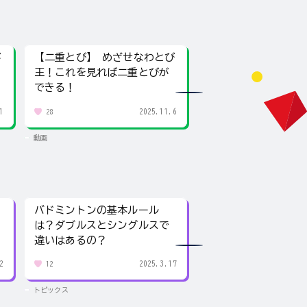
が
【二重とび】 めざせなわとび
【交差とび／あやと
王！これを見れば二重とびが
直伝！交差とび・あ
できる！
コツを伝授！
1
2025.11.6
28
12
動画
動画
バドミントンの基本ルール
野球のポジションを
は？ダブルスとシングルスで
しもう！守備番号と
違いはあるの？
考え方
2
2025.3.17
12
9
トピックス
トピックス