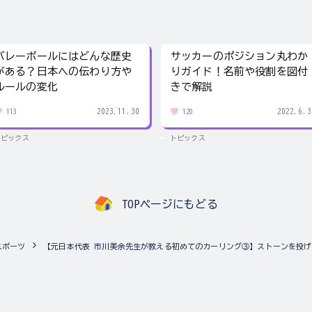
バレーボールにはどんな歴史
サッカーのポジション丸わか
がある？日本への伝わり方や
りガイド！名前や役割を図付
ルールの変化
きで解説
2023.11.30
2022.6.3
113
120
トピックス
トピックス
TOPページにもどる
スポーツ
【元日本代表 市川美余先生が教える初めてのカーリング③】ストーンを投