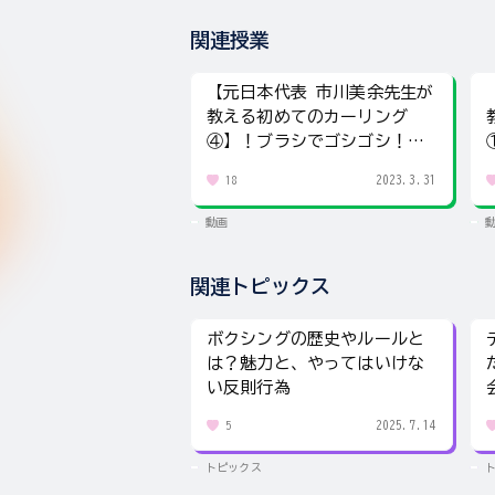
関連授業
【元日本代表 市川美余先生が
教える初めてのカーリング
④】！ブラシでゴシゴシ！ス
イープのテクニック！
2023.3.31
18
動画
関連トピックス
ボクシングの歴史やルールと
は？魅力と、やってはいけな
い反則行為
2025.7.14
5
トピックス