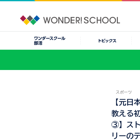
スポーツ
【元日
教える
③】ス
リーの