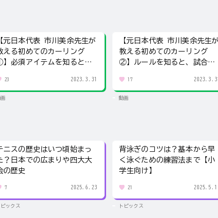
【元日本代表 市川美余先生が
【元日本代表 市川美余先生
教える初めてのカーリング
教える初めてのカーリング
①】必須アイテムを知るとも
②】ルールを知ると、試合の
っと楽しい！
見方が変わる！
2023.3.31
2023.3.3
23
17
動画
動画
テニスの歴史はいつ頃始まっ
背泳ぎのコツは？基本から早
た？日本での広まりや四大大
く泳ぐための練習法まで【小
会の歴史
学生向け】
2025.6.23
2025.5.1
7
21
トピックス
トピックス