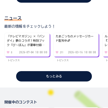
ニュース
最新の情報をチェックしよう！
「テレビマガジン」×「バン
たまごっちのメッセージカー
ル
ダイ」夢のコラボ！特別ブッ
ド配布中🌈
『
ク「び～ぼん」が豪華付録付
レ
きで応募者全員に無料お届
2026-07-04 10:00:00
2026-03-16 10:00:00
8
211
け！
トピックス
トピックス
ト
もっとみる
開催中のコンテスト