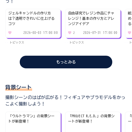
う！
ジェルキャンドルの作り方
自由研究でレジン作品にチャ
紙
は？透明できれいに仕上げる
レンジ！基本の作り方とアレ
め
コツ
ンジアイデア
る
2026-08-03 17:00:00
2026-07-31 17:00:00
2
トピックス
トピックス
ト
もっとみる
背景シート
撮影シーンのはばが広がる！フィギュアやプラモデルをかっ
こよく撮影しよう！
「ウルトラマン」の背景シー
「PROJECT R.E.D.」の背景シ
「
トが新登場！
ートが新登場！
ー